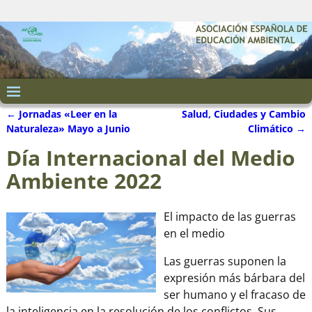
←
Jornadas «Leer en la
Salud, Ciudades y Cambio
Navegación de entradas
Naturaleza» Mayo a Junio
Climático
→
Día Internacional del Medio
Ambiente 2022
El impacto de las guerras
en el medio
Las guerras suponen la
expresión más bárbara del
ser humano y el fracaso de
la inteligencia en la resolución de los conflictos. Sus