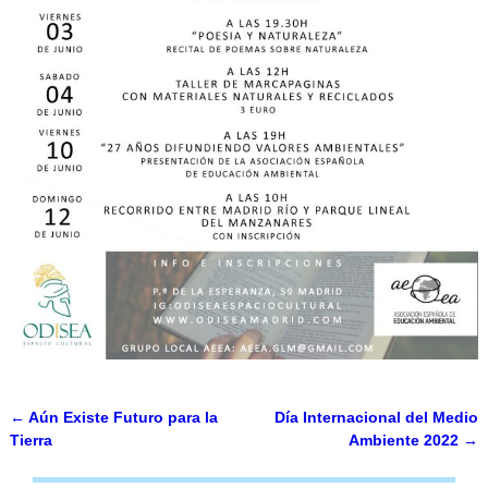
←
Aún Existe Futuro para la
Día Internacional del Medio
Navegación de entradas
Tierra
Ambiente 2022
→