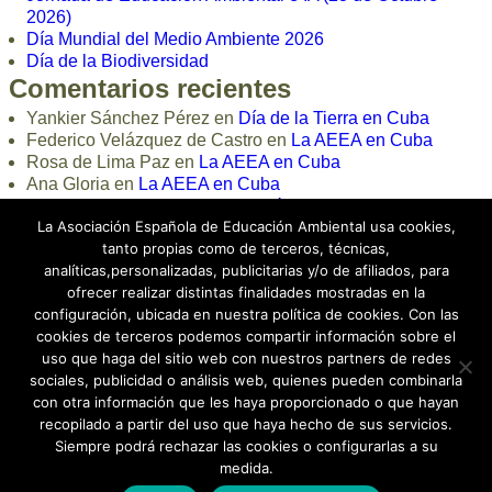
2026)
Día Mundial del Medio Ambiente 2026
Día de la Biodiversidad
Comentarios recientes
Yankier Sánchez Pérez
en
Día de la Tierra en Cuba
Federico Velázquez de Castro
en
La AEEA en Cuba
Rosa de Lima Paz
en
La AEEA en Cuba
Ana Gloria
en
La AEEA en Cuba
loli
en
Curso Online de Educación Ambiental 2024
La Asociación Española de Educación Ambiental usa cookies,
tanto propias como de terceros, técnicas,
analíticas,personalizadas, publicitarias y/o de afiliados, para
ofrecer realizar distintas finalidades mostradas en la
configuración, ubicada en nuestra política de cookies. Con las
cookies de terceros podemos compartir información sobre el
uso que haga del sitio web con nuestros partners de redes
sociales, publicidad o análisis web, quienes pueden combinarla
con otra información que les haya proporcionado o que hayan
recopilado a partir del uso que haya hecho de sus servicios.
Siempre podrá rechazar las cookies o configurarlas a su
medida.
Aviso Legal
|
Política de Privacidad