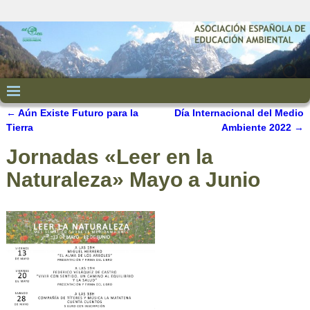
←
Aún Existe Futuro para la
Día Internacional del Medio
Navegación de entradas
Tierra
Ambiente 2022
→
Jornadas «Leer en la
Naturaleza» Mayo a Junio