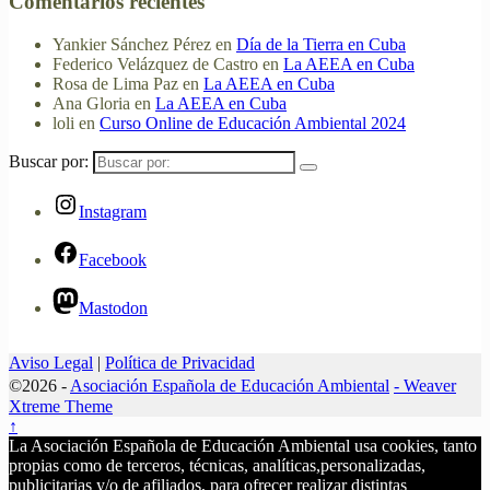
Comentarios recientes
Yankier Sánchez Pérez
en
Día de la Tierra en Cuba
Federico Velázquez de Castro
en
La AEEA en Cuba
Rosa de Lima Paz
en
La AEEA en Cuba
Ana Gloria
en
La AEEA en Cuba
loli
en
Curso Online de Educación Ambiental 2024
Buscar por:
Instagram
Facebook
Mastodon
Aviso Legal
|
Política de Privacidad
©2026 -
Asociación Española de Educación Ambiental
-
Weaver
Xtreme Theme
↑
La Asociación Española de Educación Ambiental usa cookies, tanto
propias como de terceros, técnicas, analíticas,personalizadas,
publicitarias y/o de afiliados, para ofrecer realizar distintas