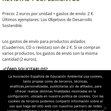
Precio: 2 euros por unidad + gastos de envío: 2 €.
Últimos ejemplares: Los Objetivos de Desarrollo
Sostenible.
Los gastos de envío para productos aislados
(Cuadernos, CD o revistas) son de 2 €. Si se compran
varios productos, los gastos de envío son la misma
cantidad (2 euros).
¿CÓMO SOLICITARLOS?
La Asociación Española de Educación Ambiental usa cookies,
Haz un ingreso en nuestra cuenta de Triodos: ES34
tanto propias como de terceros, técnicas,
1491 0001 2220 9314 3820 por el importe de lo que
analíticas,personalizadas, publicitarias y/o de afiliados, para
solicites.
ofrecer realizar distintas finalidades mostradas en la
configuración, ubicada en nuestra política de cookies. Con las
Escribe un correo a
info@ae-ea.es
indicando tu
cookies de terceros podemos compartir información sobre el
nombre y dirección, y los productos solicitados.
uso que haga del sitio web con nuestros partners de redes
En unos días los recibirás en tu domicilio junto con