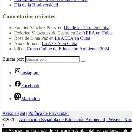
Día de la Biodiversidad
Comentarios recientes
Yankier Sánchez Pérez
en
Día de la Tierra en Cuba
Federico Velázquez de Castro
en
La AEEA en Cuba
Rosa de Lima Paz
en
La AEEA en Cuba
Ana Gloria
en
La AEEA en Cuba
loli
en
Curso Online de Educación Ambiental 2024
Buscar por:
Instagram
Facebook
Mastodon
Aviso Legal
|
Política de Privacidad
©2026 -
Asociación Española de Educación Ambiental
-
Weaver Xtr
↑
La Asociación Española de Educación Ambiental usa cookies, tanto propia