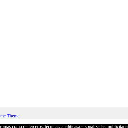
eme Theme
s como de terceros, técnicas, analíticas,personalizadas, publicitarias y