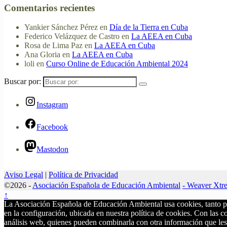
Comentarios recientes
Yankier Sánchez Pérez
en
Día de la Tierra en Cuba
Federico Velázquez de Castro
en
La AEEA en Cuba
Rosa de Lima Paz
en
La AEEA en Cuba
Ana Gloria
en
La AEEA en Cuba
loli
en
Curso Online de Educación Ambiental 2024
Buscar por:
Instagram
Facebook
Mastodon
Aviso Legal
|
Política de Privacidad
©2026 -
Asociación Española de Educación Ambiental
-
Weaver Xtr
↑
La Asociación Española de Educación Ambiental usa cookies, tanto propia
en la configuración, ubicada en nuestra política de cookies. Con las 
análisis web, quienes pueden combinarla con otra información que les