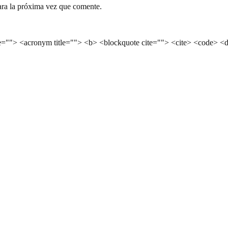
ara la próxima vez que comente.
le=""> <acronym title=""> <b> <blockquote cite=""> <cite> <code> <