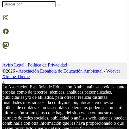
Buscar
por:
Instagram
Facebook
Mastodon
Aviso Legal
|
Política de Privacidad
©2026 -
Asociación Española de Educación Ambiental
-
Weaver
Xtreme Theme
↑
La Asociación Española de Educación Ambiental usa cookies, tanto
propias como de terceros, técnicas, analíticas,personalizadas,
publicitarias y/o de afiliados, para ofrecer realizar distintas
finalidades mostradas en la configuración, ubicada en nuestra
política de cookies. Con las cookies de terceros podemos compartir
información sobre el uso que haga del sitio web con nuestros
partners de redes sociales, publicidad o análisis web, quienes pueden
combinarla con otra información que les haya proporcionado o que
hayan recopilado a partir del uso que haya hecho de sus servicios.