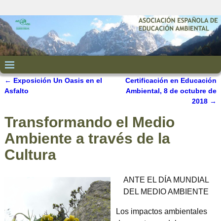
←
Exposición Un Oasis en el
Certificación en Educación
Navegación de entradas
Asfalto
Ambiental, 8 de octubre de
2018
→
Transformando el Medio
Ambiente a través de la
Cultura
ANTE EL DÍA MUNDIAL
DEL MEDIO AMBIENTE
Los impactos ambientales