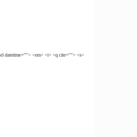
del datetime=""> <em> <i> <q cite=""> <s>