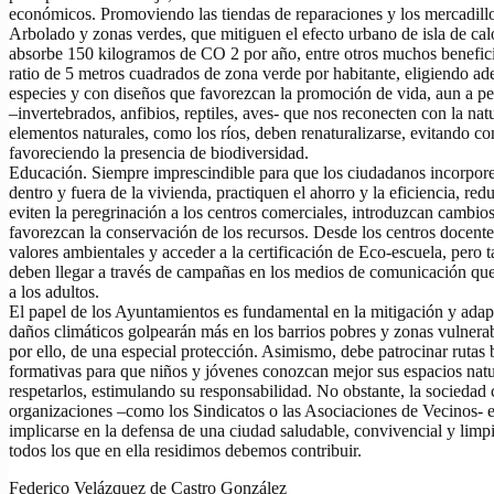
económicos. Promoviendo las tiendas de reparaciones y los mercadil
Arbolado y zonas verdes, que mitiguen el efecto urbano de isla de cal
absorbe 150 kilogramos de CO 2 por año, entre otros muchos benefici
ratio de 5 metros cuadrados de zona verde por habitante, eligiendo a
especies y con diseños que favorezcan la promoción de vida, aun a p
–invertebrados, anfibios, reptiles, aves- que nos reconecten con la nat
elementos naturales, como los ríos, deben renaturalizarse, evitando con
favoreciendo la presencia de biodiversidad.
Educación. Siempre imprescindible para que los ciudadanos incorpor
dentro y fuera de la vivienda, practiquen el ahorro y la eficiencia, red
eviten la peregrinación a los centros comerciales, introduzcan cambios
favorezcan la conservación de los recursos. Desde los centros docen
valores ambientales y acceder a la certificación de Eco-escuela, pero 
deben llegar a través de campañas en los medios de comunicación que
a los adultos.
El papel de los Ayuntamientos es fundamental en la mitigación y adap
daños climáticos golpearán más en los barrios pobres y zonas vulnera
por ello, de una especial protección. Asimismo, debe patrocinar rutas
formativas para que niños y jóvenes conozcan mejor sus espacios natu
respetarlos, estimulando su responsabilidad. No obstante, la sociedad c
organizaciones –como los Sindicatos o las Asociaciones de Vecinos- 
implicarse en la defensa de una ciudad saludable, convivencial y limpi
todos los que en ella residimos debemos contribuir.
Federico Velázquez de Castro González