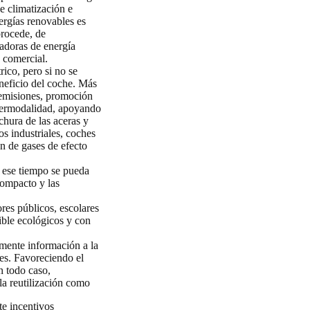
e climatización e
ergías renovables es
procede, de
radoras de energía
 comercial.
rico, pero si no se
neficio del coche. Más
 emisiones, promoción
ntermodalidad, apoyando
chura de las aceras y
s industriales, coches
n de gases de efecto
 ese tiempo se pueda
compacto y las
res públicos, escolares
ible ecológicos y con
mente información a la
es. Favoreciendo el
n todo caso,
a reutilización como
te incentivos