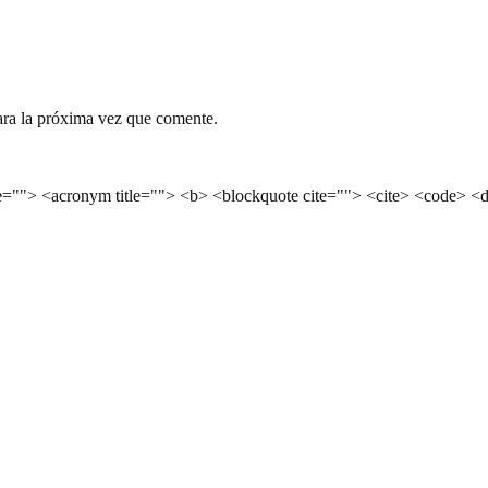
ara la próxima vez que comente.
le=""> <acronym title=""> <b> <blockquote cite=""> <cite> <code> <