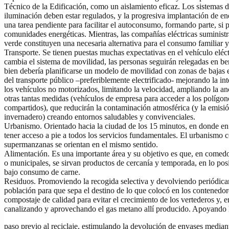
Técnico de la Edificación, como un aislamiento eficaz. Los sistemas d
iluminación deben estar regulados, y la progresiva implantación de en
una tarea pendiente para facilitar el autoconsumo, formando parte, si 
comunidades energéticas. Mientras, las compañías eléctricas suminist
verde constituyen una necesaria alternativa para el consumo familiar y
Transporte. Se tienen puestas muchas expectativas en el vehículo eléct
cambia el sistema de movilidad, las personas seguirán relegadas en be
bien debería planificarse un modelo de movilidad con zonas de bajas
del transporte público –preferiblemente electrificado- mejorando la i
los vehículos no motorizados, limitando la velocidad, ampliando la an
otras tantas medidas (vehículos de empresa para acceder a los polígono
compartidos), que reducirán la contaminación atmosférica (y la emisió
invernadero) creando entornos saludables y convivenciales.
Urbanismo. Orientado hacia la ciudad de los 15 minutos, en donde en
tener acceso a pie a todos los servicios fundamentales. El urbanismo 
supermanzanas se orientan en el mismo sentido.
Alimentación. Es una importante área y su objetivo es que, en comedo
o municipales, se sirvan productos de cercanía y temporada, en lo pos
bajo consumo de carne.
Residuos. Promoviendo la recogida selectiva y devolviendo periódica
población para que sepa el destino de lo que colocó en los contenedor
compostaje de calidad para evitar el crecimiento de los vertederos y, e
canalizando y aprovechando el gas metano allí producido. Apoyando l
paso previo al reciclaje, estimulando la devolución de envases median