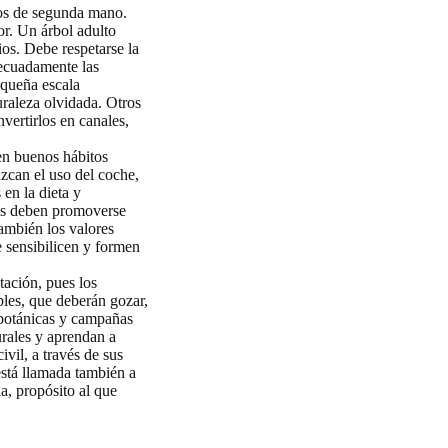
los de segunda mano.
or. Un árbol adulto
os. Debe respetarse la
decuadamente las
equeña escala
uraleza olvidada. Otros
vertirlos en canales,
en buenos hábitos
uzcan el uso del coche,
 en la dieta y
tes deben promoverse
también los valores
 sensibilicen y formen
tación, pues los
bles, que deberán gozar,
 botánicas y campañas
rales y aprendan a
ivil, a través de sus
está llamada también a
a, propósito al que