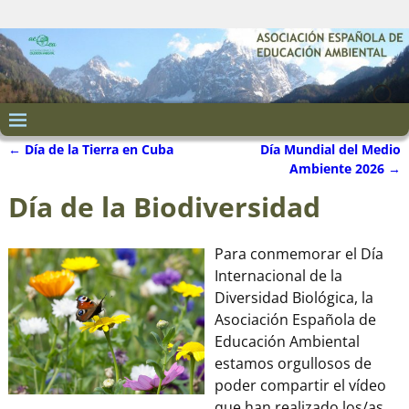
←
Día de la Tierra en Cuba
Día Mundial del Medio
Navegación de entradas
Ambiente 2026
→
Día de la Biodiversidad
Para conmemorar el Día
Internacional de la
Diversidad Biológica, la
Asociación Española de
Educación Ambiental
estamos orgullosos de
poder compartir el vídeo
que han realizado los/as