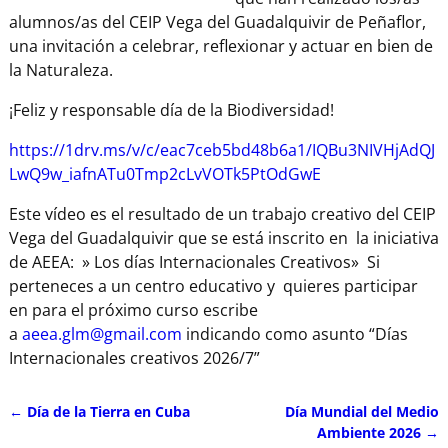
alumnos/as del CEIP Vega del Guadalquivir de Peñaflor,
una invitación a celebrar, reflexionar y actuar en bien de
la Naturaleza.
¡Feliz y responsable día de la Biodiversidad!
https://1drv.ms/v/c/eac7ceb5bd48b6a1/IQBu3NIVHjAdQJ
LwQ9w_iafnATu0Tmp2cLvVOTk5PtOdGwE
Este vídeo es el resultado de un trabajo creativo del CEIP
Vega del Guadalquivir que se está inscrito en la iniciativa
de AEEA: » Los días Internacionales Creativos» Si
perteneces a un centro educativo y quieres participar
en para el próximo curso escribe
a
aeea.glm@gmail.com
indicando como asunto “Días
Internacionales creativos 2026/7”
←
Día de la Tierra en Cuba
Día Mundial del Medio
Navegación de entradas
Ambiente 2026
→