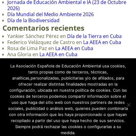
Jornada de Educación Ambiental e IA (23 de Octubre
2026)
Día Mundial del Medio Ambiente 2026
Día de la Biodiversidad
Comentarios recientes
Yankier Sánchez Pérez
en
Día de la Tierra en Cuba
Federico Velázquez de Castro
en
La AEEA en Cuba
Rosa de Lima Paz
en
La AEEA en Cuba
Ana Gloria
en
La AEEA en Cuba
loli
en
Curso Online de Educación Ambiental 2024
La Asociación Española de Educación Ambiental usa cookies,
tanto propias como de terceros, técnicas,
analíticas,personalizadas, publicitarias y/o de afiliados, para
ofrecer realizar distintas finalidades mostradas en la
configuración, ubicada en nuestra política de cookies. Con las
cookies de terceros podemos compartir información sobre el
uso que haga del sitio web con nuestros partners de redes
sociales, publicidad o análisis web, quienes pueden combinarla
con otra información que les haya proporcionado o que hayan
recopilado a partir del uso que haya hecho de sus servicios.
Siempre podrá rechazar las cookies o configurarlas a su
Aviso Legal
|
Política de Privacidad
medida.