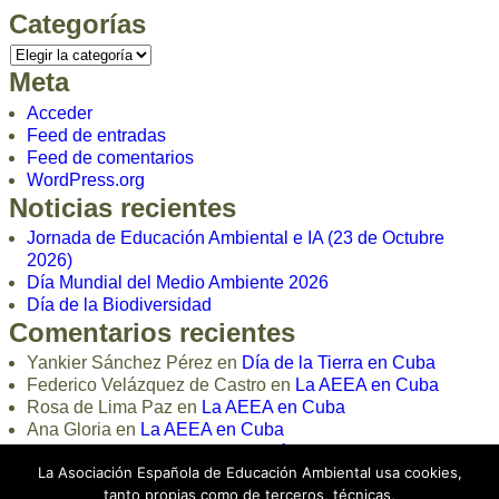
Categorías
Meta
Acceder
Feed de entradas
Feed de comentarios
WordPress.org
Noticias recientes
Jornada de Educación Ambiental e IA (23 de Octubre
2026)
Día Mundial del Medio Ambiente 2026
Día de la Biodiversidad
Comentarios recientes
Yankier Sánchez Pérez
en
Día de la Tierra en Cuba
Federico Velázquez de Castro
en
La AEEA en Cuba
Rosa de Lima Paz
en
La AEEA en Cuba
Ana Gloria
en
La AEEA en Cuba
loli
en
Curso Online de Educación Ambiental 2024
La Asociación Española de Educación Ambiental usa cookies,
tanto propias como de terceros, técnicas,