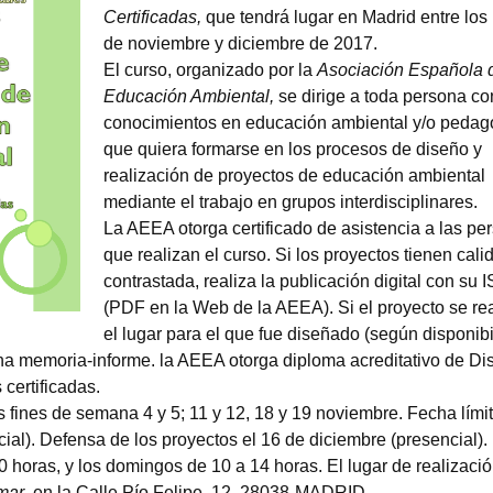
Certificadas,
que tendrá lugar en Madrid entre lo
de noviembre y diciembre de 2017.
El curso, organizado por la
Asociación Española 
Educación Ambiental,
se dirige a toda persona co
conocimientos en educación ambiental y/o pedag
que quiera formarse en los procesos de diseño y
realización de proyectos de educación ambiental
mediante el trabajo en grupos interdisciplinares.
La AEEA otorga certificado de asistencia a las pe
que realizan el curso. Si los proyectos tienen cali
contrastada, realiza la publicación digital con su
(PDF en la Web de la AEEA). Si el proyecto se re
el lugar para el que fue diseñado (según disponib
una memoria-informe. la AEEA otorga diploma acreditativo de Di
certificadas.
os fines de semana 4 y 5; 11 y 12, 18 y 19 noviembre. Fecha lími
ial). Defensa de los proyectos el 16 de diciembre (presencial).
0 horas, y los domingos de 10 a 14 horas. El lugar de realizaci
amar
, en la Calle Pío Felipe, 12. 28038-MADRID.