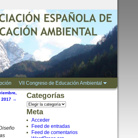
ipción
VII Congreso de Educación Ambiental
viembre,
Categorías
e 2017
→
Meta
Acceder
Feed de entradas
 Diseño
Feed de comentarios
cas