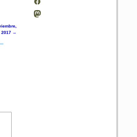
viembre,
e 2017
→