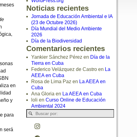
WordPress.org
s meses
Noticias recientes
Jornada de Educación Ambiental e IA
de
(23 de Octubre 2026)
n
Día Mundial del Medio Ambiente
ógica,
2026
Día de la Biodiversidad
Comentarios recientes
Yankier Sánchez Pérez
en
Día de la
Tierra en Cuba
rsonas
Federico Velázquez de Castro
en
La
dad
AEEA en Cuba
 ISBN
Rosa de Lima Paz
en
La AEEA en
aliza en
Cuba
ilidad
Ana Gloria
en
La AEEA en Cuba
loli
en
Curso Online de Educación
seño y
Ambiental 2024
te para
ón será