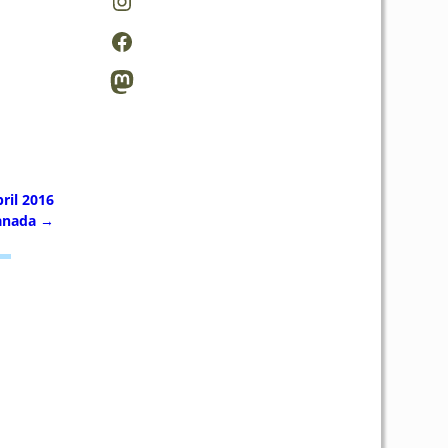
ril 2016
anada
→