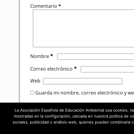
Comentario
*
*
Nombre
*
Correo electrónico
Web
Guarda mi nombre, correo electrónico y we
La Asociación Española de Educación Ambiental usa cookies, tanto 
mostradas en la configuración, ubicada en nuestra política de 
sociales, publicidad o análisis web, quienes pueden combinarla 