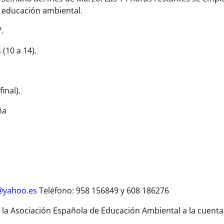
e educación ambiental.
7.
(10 a 14).
inal).
ña
@yahoo.es
Teléfono: 958 156849 y 608 186276
e la Asociación Española de Educación Ambiental a la cuenta