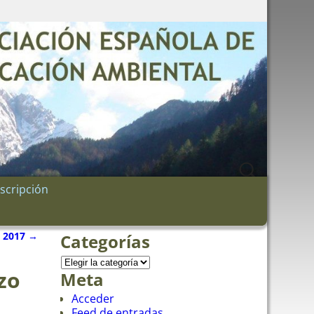
nscripción
e 2017
→
Categorías
zo
Meta
Acceder
Feed de entradas