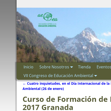
Inicio
Sobre Nosotros
Tienda
Evento
VII Congreso de Educación Ambiental
←
Cuatro inquietudes, en el Día Internacional de la
Navegación de entradas
Ambiental (26 de enero)
Curso de Formación de
2017 Granada