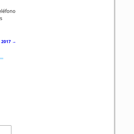
eléfono
as
e 2017
→