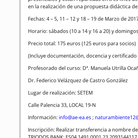
en la realización de una propuesta didáctica d
Fechas: 4 – 5, 11 – 12 y 18 – 19 de Marzo de 201
Horario: sábados (10 a 14 y 16 a 20) y domingos 
Precio total: 175 euros (125 euros para socios)
(Incluye documentación, docencia y certificado f
Profesorado del curso: Dª. Manuela Utrilla Oca
Dr. Federico Velázquez de Castro González
Lugar de realización: SETEM
Calle Palencia 33, LOCAL 19-N
Información:
info@ae-ea.es
;
naturambiente12
Inscripción: Realizar transferencia a nombre d
TRIODOS BANK: ES04 1491 0001 23 2093144117