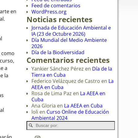
Feed de comentarios
marte en
WordPress.org
Noticias recientes
al.
Jornada de Educación Ambiental e
IA (23 de Octubre 2026)
l
Día Mundial del Medio Ambiente
2026
Día de la Biodiversidad
en como
Comentarios recientes
 curso,
se a
Yankier Sánchez Pérez
en
Día de la
Tierra en Cuba
e la
Federico Velázquez de Castro
en
La
AEEA en Cuba
Rosa de Lima Paz
en
La AEEA en
as
Cuba
Ana Gloria
en
La AEEA en Cuba
al
loli
en
Curso Online de Educación
Ambiental 2024
learán