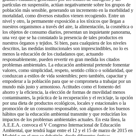
partículas en suspensión, actúan negativamente sobre los grupos de
población más sensible, generando un incremento en la morbilidad y
mortalidad, como diversos estudios vienen recogiendo. Entre un
nivel y otro, la permanente exposición a los tóxicos que llegan a
nuestros organismos a través del aire, la alimentación, la cosmética o
los objetos de consumo diarios, presentan un inquietante panorama,
una vez que se ha constatado la presencia de tales productos en
nuestros órganos y tejidos. Si bien, para cualquiera de los niveles
descritos, las medidas institucionales son imprescindibles, no lo es
menos la educación de los ciudadanos que, actuando
responsablemente, pueden revertir en gran medida los citados
problemas ambientales. La educación ambiental pretende fomentar
valores, como simplicidad, respeto, sentido crítico o solidaridad, que
conduzcan a estilos de vida sostenibles; pero también, capacitar y
empoderar a la población para que se comprometa a trabajar por un
mundo más justo y armonioso. Actitudes como el fomento del
ahorro y la eficiencia, la elección de formas de movilidad menos
contaminantes, la práctica de la recuperación y el reciclaje, la opción
por una dieta de productos ecológicos, locales y estacionales o la
promoción de un consumo responsable, son algunos de los buenos
hábitos que la educación ambiental transmite y que reducirían los
impactos de los problemas ambientales actuales. En esta línea, la
A.E.E.A. convoca el V Congreso Internacional de Educación
Ambiental, que tendrá lugar entre el 12 y el 15 de marzo de 2015 en
Madrid y en el que se debatirán, desde diferentes ópticas,