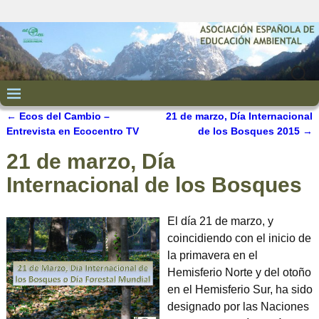
←
Ecos del Cambio –
21 de marzo, Día Internacional
Navegación de entradas
Entrevista en Ecocentro TV
de los Bosques 2015
→
21 de marzo, Día
Internacional de los Bosques
El día 21 de marzo, y
coincidiendo con el inicio de
la primavera en el
Hemisferio Norte y del otoño
en el Hemisferio Sur, ha sido
designado por las Naciones