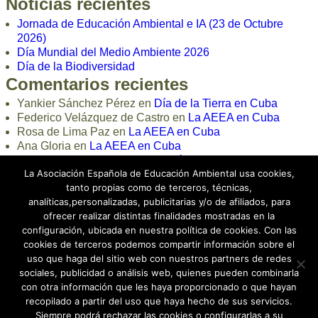
Noticias recientes
Jornada de Educación Ambiental e IA (23 de Octubre
2026)
Día Mundial del Medio Ambiente 2026
Día de la Biodiversidad
Comentarios recientes
Yankier Sánchez Pérez
en
Día de la Tierra en Cuba
Federico Velázquez de Castro
en
La AEEA en Cuba
Rosa de Lima Paz
en
La AEEA en Cuba
Ana Gloria
en
La AEEA en Cuba
loli
en
Curso Online de Educación Ambiental 2024
La Asociación Española de Educación Ambiental usa cookies,
tanto propias como de terceros, técnicas,
analíticas,personalizadas, publicitarias y/o de afiliados, para
ofrecer realizar distintas finalidades mostradas en la
configuración, ubicada en nuestra política de cookies. Con las
cookies de terceros podemos compartir información sobre el
uso que haga del sitio web con nuestros partners de redes
sociales, publicidad o análisis web, quienes pueden combinarla
con otra información que les haya proporcionado o que hayan
recopilado a partir del uso que haya hecho de sus servicios.
Siempre podrá rechazar las cookies o configurarlas a su