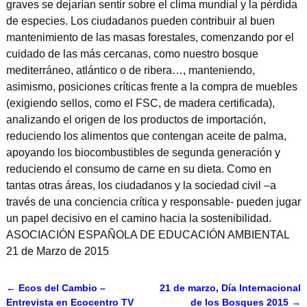
graves se dejarían sentir sobre el clima mundial y la pérdida
de especies. Los ciudadanos pueden contribuir al buen
mantenimiento de las masas forestales, comenzando por el
cuidado de las más cercanas, como nuestro bosque
mediterráneo, atlántico o de ribera…, manteniendo,
asimismo, posiciones críticas frente a la compra de muebles
(exigiendo sellos, como el FSC, de madera certificada),
analizando el origen de los productos de importación,
reduciendo los alimentos que contengan aceite de palma,
apoyando los biocombustibles de segunda generación y
reduciendo el consumo de carne en su dieta. Como en
tantas otras áreas, los ciudadanos y la sociedad civil –a
través de una conciencia crítica y responsable- pueden jugar
un papel decisivo en el camino hacia la sostenibilidad.
ASOCIACIÓN ESPAÑOLA DE EDUCACIÓN AMBIENTAL
21 de Marzo de 2015
←
Ecos del Cambio –
21 de marzo, Día Internacional
Navegación de entradas
Entrevista en Ecocentro TV
de los Bosques 2015
→