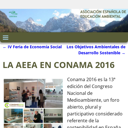
←
IV Feria de Economía Social
Los Objetivos Ambientales de
Navegación de entradas
Desarrollo Sostenible
→
LA AEEA EN CONAMA 2016
Conama 2016 es la 13ª
edición del Congreso
Nacional de
Medioambiente, un foro
abierto, plural y
participativo considerado
referente de la
sostenibilidad en España.