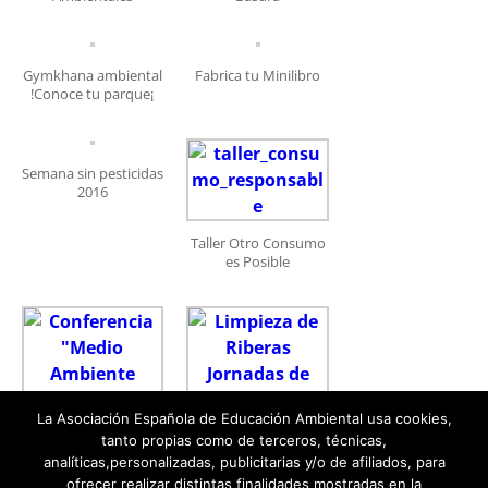
Gymkhana ambiental
Fabrica tu Minilibro
!Conoce tu parque¡
Semana sin pesticidas
2016
Taller Otro Consumo
es Posible
La Asociación Española de Educación Ambiental usa cookies,
Limpieza de Riberas
tanto propias como de terceros, técnicas,
Jornadas de E.A.
analíticas,personalizadas, publicitarias y/o de afiliados, para
ofrecer realizar distintas finalidades mostradas en la