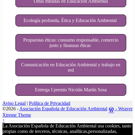
Otras miradas en Educación Ambiental
Ecología profunda, Ética y Educación Ambiental
Propuestas éticas: consumo responsable, comercio
justo y finanzas éticas
Comunicación en Educación Ambiental y trabajo en
red
Entrega I premio Nicolás Martín Sosa
Aviso Legal
|
Política de Privacidad
©2026 -
Asociación Española de Educación Ambiental
-
Weaver
Xtreme Theme
↑
La Asociación Española de Educación Ambiental usa cookies, tanto
propias como de terceros, técnicas, analíticas,personalizadas,