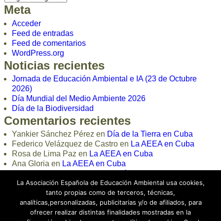
Meta
Acceder
Feed de entradas
Feed de comentarios
WordPress.org
Noticias recientes
Jornada de Educación Ambiental e IA (23 de Octubre
2026)
Día Mundial del Medio Ambiente 2026
Día de la Biodiversidad
Comentarios recientes
Yankier Sánchez Pérez
en
Día de la Tierra en Cuba
Federico Velázquez de Castro
en
La AEEA en Cuba
Rosa de Lima Paz
en
La AEEA en Cuba
Ana Gloria
en
La AEEA en Cuba
loli
en
Curso Online de Educación Ambiental 2024
La Asociación Española de Educación Ambiental usa cookies,
tanto propias como de terceros, técnicas,
analíticas,personalizadas, publicitarias y/o de afiliados, para
ofrecer realizar distintas finalidades mostradas en la