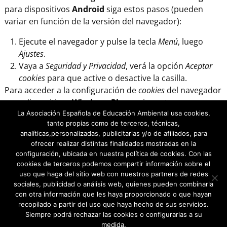
para dispositivos
Android
siga estos pasos (pueden
variar en función de la versión del navegador):
Ejecute el navegador y pulse la tecla
Menú
, luego
Ajustes
.
Vaya a
Seguridad y Privacidad
, verá la opción
Aceptar
cookies
para que active o desactive la casilla.
Para acceder a la configuración de
cookies
del navegador
para dispositivos
Windows Phone
siga estos pasos
La Asociación Española de Educación Ambiental usa cookies,
(pueden variar en función de la versión del navegador):
tanto propias como de terceros, técnicas,
analíticas,personalizadas, publicitarias y/o de afiliados, para
Abra
Internet Explorer
, luego
Más
, luego
Configuración
ofrecer realizar distintas finalidades mostradas en la
Ahora puede activar o desactivar la casilla
Permitir
configuración, ubicada en nuestra política de cookies. Con las
cookies
.
cookies de terceros podemos compartir información sobre el
Asesor de Cookies es un
plugin para WordPress
creado
uso que haga del sitio web con nuestros partners de redes
por Carlos Doral (
webartesanal.com
)
sociales, publicidad o análisis web, quienes pueden combinarla
con otra información que les haya proporcionado o que hayan
recopilado a partir del uso que haya hecho de sus servicios.
Siempre podrá rechazar las cookies o configurarlas a su
Aviso Legal
|
Política de Privacidad
medida.