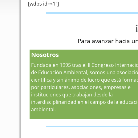
[wdps id=»1″]
Para avanzar hacia un
Nosotros
Fundada en 1995 tras el II Congreso Internaci
de Educación Ambiental, somos una asociaci
científica y sin ánimo de lucro que está forma
por particulares, asociaciones, empresas e
instituciones que trabajan desde la
interdisciplinaridad en el campo de la educac
ambiental.