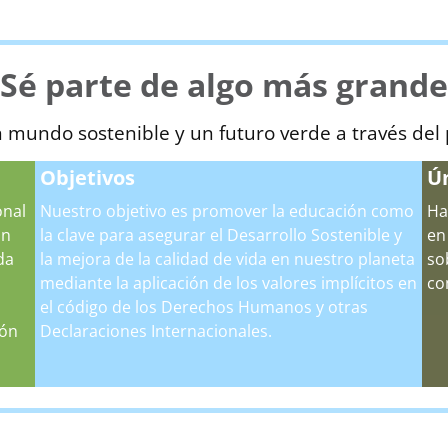
¡Sé parte de algo más grande
 mundo sostenible y un futuro verde a través del
Objetivos
Ú
onal
Nuestro objetivo es promover la educación como
Ha
ón
la clave para asegurar el Desarrollo Sostenible y
en
da
la mejora de la calidad de vida en nuestro planeta
so
mediante la aplicación de los valores implícitos en
co
el código de los Derechos Humanos y otras
ión
Declaraciones Internacionales.