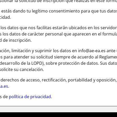
ionar la solicitud de inscripción que realizas en este formu
n, estás dando tu legítimo consentimiento para que tus dato
cidad.
os datos que nos facilitas estarán ubicados en los servido
as los datos de carácter personal que aparecen en el formu
 de inscripción.
ación, limitación y suprimir los datos en info@ae-ea.es ant
tos para atender su solicitud siempre de acuerdo al Reglame
desarrollo de la LOPD), sobre protección de datos. Sus dat
olicite su cancelación.
rechos de acceso, rectificación, portabilidad y oposición, o
a.es
.
as de
política de privacidad
.