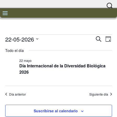
22-05-2026
N
N
B
D
u
a
í
S
a
s
Todo el día
a
v
e
c
v
a
l
e
22 mayo
r
e
Día Internacional de la Diversidad Biológica
e
g
c
2026
a
g
c
c
i
a
i
o
c
Día anterior
Siguiente día
ó
n
a
n
i
l
Suscribirse al calendario
d
ó
a