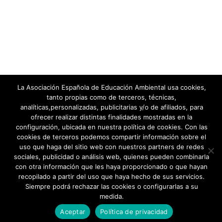
e
f
n
v
e
d
i
c
s
h
e
a
t
b
.
a
ú
s
La Asociación Española de Educación Ambiental usa cookies,
tanto propias como de terceros, técnicas,
d
s
analíticas,personalizadas, publicitarias y/o de afiliados, para
e
q
ofrecer realizar distintas finalidades mostradas en la
E
configuración, ubicada en nuestra política de cookies. Con las
Aviso Legal
|
Política de Privacidad
u
cookies de terceros podemos compartir información sobre el
v
©2026 -
Asociación Española de Educación Ambiental
uso que haga del sitio web con nuestros partners de redes
e
Política de cookies
Contacto
e
sociales, publicidad o análisis web, quienes pueden combinarla
con otra información que les haya proporcionado o que hayan
n
d
recopilado a partir del uso que haya hecho de sus servicios.
t
Siempre podrá rechazar las cookies o configurarlas a su
a
o
medida.
y
Aceptar
Política de privacidad