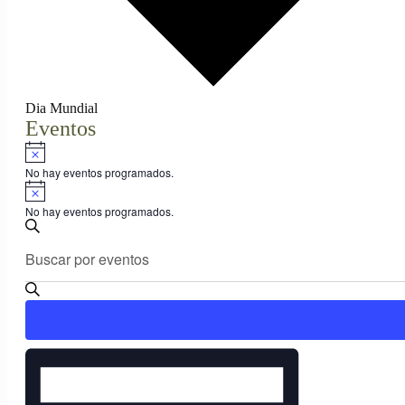
Dia Mundial
Eventos
Aviso
No hay eventos programados.
Aviso
No hay eventos programados.
Navegación
Introduce
Buscar
de
la
búsqueda
palabra
clave.
y
Busca
vistas
Eventos
para
Navegación
de
la
de
Eventos
palabra
vistas
clave.