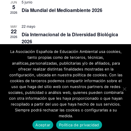
a
5 junio
JUN
i
o
5
Día Mundial del Medioambiente 2026
c
ó
2026
n
a
n
i
22 mayo
MAY
l
d
22
ó
Día Internacional de la Diversidad Biológica
a
2026
e
2026
f
n
v
e
La Asociación Española de Educación Ambiental usa cookies,
d
i
c
tanto propias como de terceros, técnicas,
s
h
e
analíticas,personalizadas, publicitarias y/o de afiliados, para
a
ofrecer realizar distintas finalidades mostradas en la
t
b
configuración, ubicada en nuestra política de cookies. Con las
.
a
cookies de terceros podemos compartir información sobre el
ú
s
uso que haga del sitio web con nuestros partners de redes
sociales, publicidad o análisis web, quienes pueden combinarla
Aviso Legal
|
Política de Privacidad
d
s
con otra información que les haya proporcionado o que hayan
©2026 -
Asociación Española de Educación Ambiental
e
recopilado a partir del uso que haya hecho de sus servicios.
q
Política de cookies
Contacto
Siempre podrá rechazar las cookies o configurarlas a su
E
u
medida.
v
Aceptar
Política de privacidad
e
e