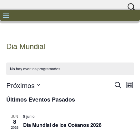
Dia Mundial
No hay eventos programados.
Próximos
N
N
B
L
u
a
i
S
a
s
Últimos Eventos Pasados
s
v
e
c
t
v
a
l
e
a
r
e
8 junio
JUN
e
g
8
c
Día Mundial de los Océanos 2026
a
2026
g
c
c
i